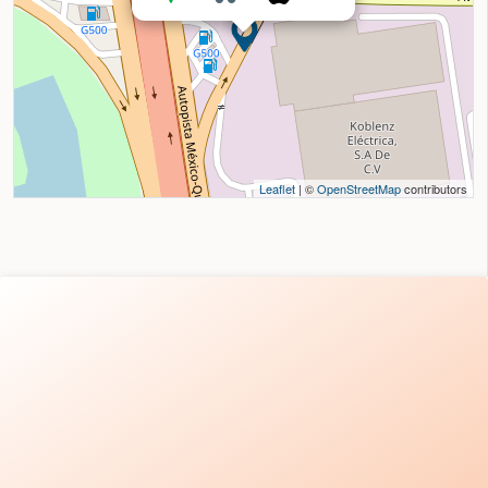
Leaflet
| ©
OpenStreetMap
contributors