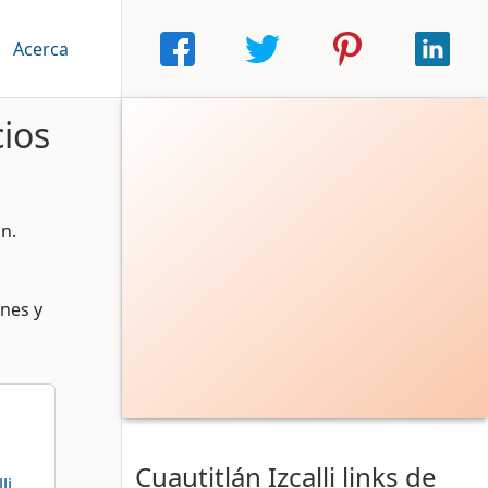
|
Acerca
cios
n.
ones y
Cuautitlán Izcalli links de
li