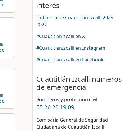
interés
co
Gobierno de Cuautitlán Izcalli 2025 –
2027
#CuautitlanIzcalli en X
li
#CuautitlanIzcalli en Instagram
co
#CuautitlanIzcalli en Facebook
Cuautitlán Izcalli números
de emergencia
li
Bomberos y protección civil
co
55 26 20 19 09
Comisaría General de Seguridad
Ciudadana de Cuautitlán Izcalli