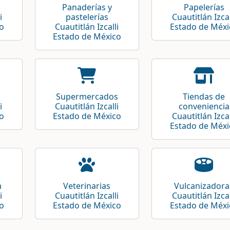
Panaderías y
Papelerías
i
pastelerías
Cuautitlán Izcal
o
Cuautitlán Izcalli
Estado de Méxi
Estado de México
Supermercados
Tiendas de
i
Cuautitlán Izcalli
conveniencia
o
Estado de México
Cuautitlán Izcal
Estado de Méxi
a
Veterinarias
Vulcanizadora
i
Cuautitlán Izcalli
Cuautitlán Izcal
o
Estado de México
Estado de Méxi