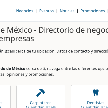
Negocios
|
Eventos
|
Noticias
|
Promociones
de México - Directorio de nego
 empresas
n Izcalli
cerca de tu ubicación
. Datos de contacto y direcció
tado de México
cerca de ti, navega entre las diferentes opci
as, opiniones y promociones.
es
Carpinteros
Dentistas
i
Cuautitlán Izcalli
Cuautitlán Izcal